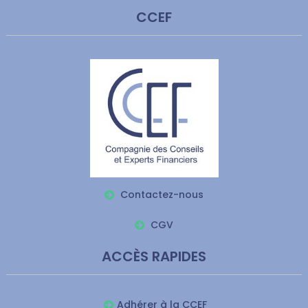
CCEF
Contactez-nous
CGV
ACCÈS RAPIDES
Adhérer à la CCEF