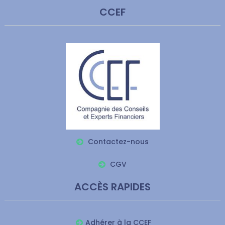
CCEF
Contactez-nous
CGV
ACCÈS RAPIDES
Adhérer à la CCEF