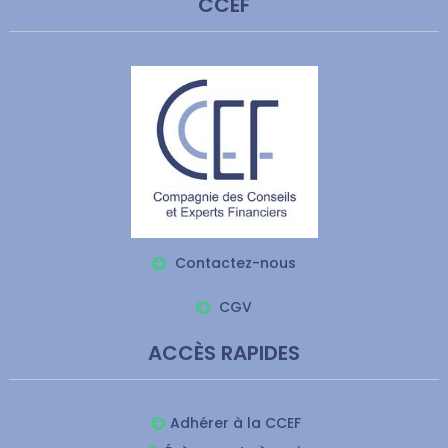
CCEF
Contactez-nous
CGV
ACCÈS RAPIDES
Adhérer à la CCEF